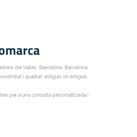
 comarca
arberà del Vallès, Barcelona,
Barcelona,
ximitat i qualitat, estiguis on estiguis.
ateix per a una consulta personalitzada i