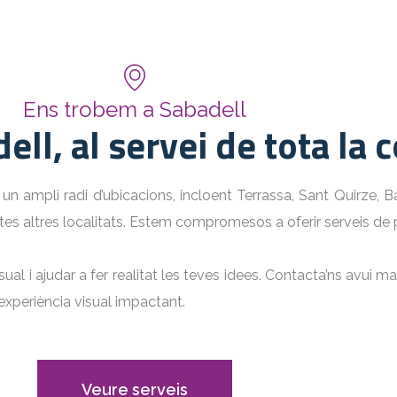
Ens trobem a Sabadell
ell, al servei de tota la
 un ampli radi d’ubicacions, incloent Terrassa, Sant Quirze, B
tes altres localitats. Estem compromesos a oferir serveis de pro
al i ajudar a fer realitat les teves idees. Contacta’ns avui m
xperiència visual impactant.
Veure serveis