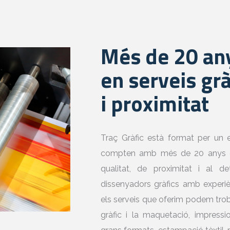
Més de 20 any
en serveis grà
i proximitat
Traç Gràfic està format per un 
compten amb més de 20 anys d’ex
qualitat, de proximitat i al d
dissenyadors gràfics amb experiènc
els serveis que oferim podem troba
gràfic i la maquetació, impression