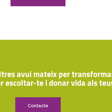
tres avui mateix per transformar
r escoltar-te i donar vida als teu
Contacte