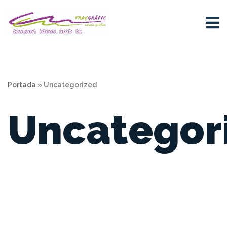
Saltar
al
contenido
Portada
»
Uncategorized
Uncategor